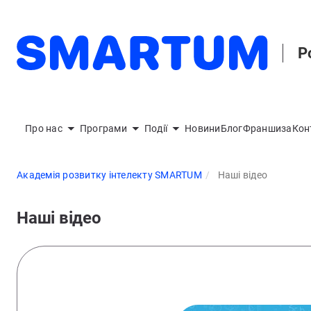
Р
Про нас
Програми
Події
Новини
Блог
Франшиза
Кон
Академія розвитку інтелекту SMARTUM
Наші відео
Наші відео