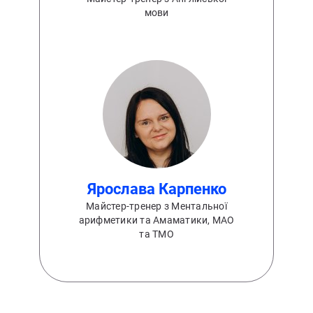
мови
⁨Ярослава Карпенко⁩
Майстер-тренер з Ментальної
арифметики та Амаматики, МАО
та ТМО