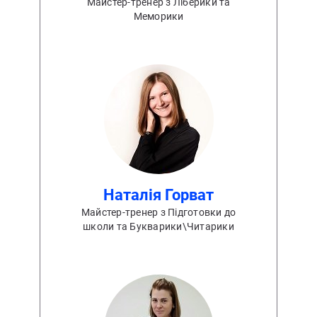
Майстер-тренер з Ліберики та
Меморики
Наталія Горват
Майстер-тренер з Підготовки до
школи та Букварики\Читарики