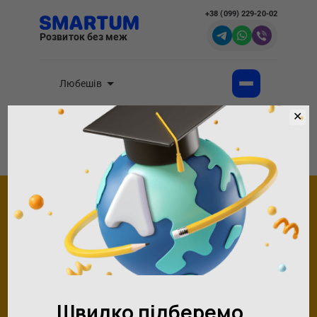
+38 (099) 229-20-02
Розвиток без меж
Любешів
✕
Академія розвитку інтелекту SMARTUM
Програми розвитку
Ментальна арифметика онлайн
Ментальна арифметика
онлайн в SMARTUM
Розвиваємо логічне мислення і
креативність
Записатися на заняття